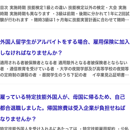
類で居住者がその年において国外居住親族の生活費又は教育費に充てる
目次 実施時期 技能検定1級との違い 技能検定以外の検定・大会 実施
ための支払を必要の都度各人に行ったことを明らかにするもの その書
時期 実施時期も異なります ・3級は前期・後期に分かれて1年に2回試
類が外国語で作成されている場合にはその翻訳文を含みます① 金融機
験が行われます ・随時3級は1ヶ月毎に技能実習計画に合わせて随時に
関注の書類又はその写しでその金融機関が行う為替取引により居住者か
行われています 参考3級の技能検定試験の実施日中央職業能力開発協
ら国外居住親族に支払をしたことを明らかにする書類 ② いわゆるクレ
会HP また特定技能1号への在留資格変更許可申請時に必要となる書類
ジットカー...
の一つに ・技能検定の実技試験の合格証3級または専門級 があります
外国人留学生がアルバイトをする場合、雇用保険に加入
が3級随時3級いずれも提出書類として認められています 参考特定技能
外国人の在留諸申請に係る提出書類一覧・確認表入管庁HP 技能検定1
しなければなりませんか？
級との違い また技能検定には 特級1級2級3級基礎級 があり 級に応じ
て試験科目や求められる知識の程度が異なります 素形材・産業機械・
適用される者被保険者となる者 適用除外となる者被保険者とならない
電気電子情報関連製造業分野で特定技能2号になるには技能検定1級の
者 ・通信教育を受けている者 ・大学の夜間学部及び高等学校の夜間等
試験に合格することが求められますが技能検定3級と1級では試験内容
の定時制の課程の者 ・昼間学生のうち下記の者 イ卒業見込証明書を
はどのように異なりますか 技能検定以外の検定・大会 さらに技能検定
有する者であって卒業前に就職し卒業後も引き続き当該事業に勤務する
の他に技能グランプリや技能五輪国際大会などの競技大会があり 技能
予定のもの ロ休学中の者この場合はその事実を証明する文書の提出
者の技能を競いあう場が設けられています その他の検定については下
を求める ハ事業主との雇用関係を存続した上で事業主の命により又
雇っている特定技能外国人が、母国に帰るため、自己
記をご参照ください 関連記事技能検定の他に技術力を図る検定制度は
は事業主の承認を受け大学院等に在学する者社会人大学院生など 二
ありますか
その他一定の出席日数を課程終了の要件としない学校に在学する者であ
都合退職しました。帰国旅費は受入企業が負担せねば
って当該事業において同種の業務に従事する他の労働者と同様に勤務し
得ると認められるものこの場合はその事実を証明する文書の提出を求め
なりませんか？
る ・左記以外の昼間学生 その他の適用関係については下記資料をご参
特定技能外国人を受け入れるにあたっては ・特定技能雇用契約 ・公私
照ください参考資料被保険者に関する具体例厚生労働省HPまた適用除