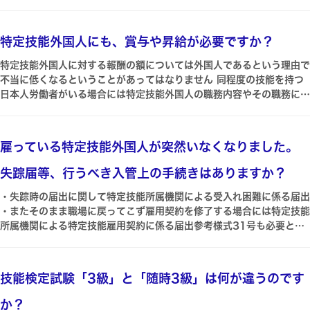
国人は特定技能雇用契約が終了した場合であっても直ちに帰国すること
我が国に在留する外国人からの申請に基づきその者が行うことができる
配偶者特別控除扶養控除 の適用を受け取る場合は親族関係書類送金関
とはならず転職により新たな特定技能所属機関との間で特定技能雇用契
収入を伴う事業を運営する活動又は報酬を受ける活動以下就労活動とい
係書類が必要でしたが 制度が変わったことにより扶養控除については
約が締結され在留資格変更許可を受けることで引き続き在留することが
います を法務大臣が証明する文書です ・資格外活動許可書3現に有し
留学ビザ等書類や38 万円送金書類の提出または提示も必要になりまし
特定技能外国人にも、賞与や昇給が必要ですか？
できます 〇 特定技能外国人の責めに帰すべき事由によらずに特定技能
ている在留資格に属さない収入を伴う事業を運営する活動又は報酬を受
た 対象となる国外居住親族扶養親族の範囲については下図をご参照く
雇用契約が終了した際には当該外国人の活動継続意思を確認した上活動
ける活動を行おうとする外国人は資格外活動許可を経て本来の在留資格
ださい 所得税法上の控除一覧 根拠法令所得税法第7284条 親族関係書
特定技能外国人に対する報酬の額については外国人であるという理由で
の継続を希望する場合には必要な転職支援をしなければなりません 特
の範囲外の活動を行うことができますもっとも本来の在留資格の活動を
類送金関係書類が必要 の控除 一定の場合に留学ビザ等書類38 万円
不当に低くなるということがあってはなりません 同程度の技能を持つ
定技能雇用契約を終了する場合受入れ困難に係る届出書参考様式第34
阻害しない範囲でのみ付与されます 1 中長期在留者とは 在留管理制
送金書類が必要 扶養控除のみ ①雑損控除 ②医療費控除 ③社会保険
日本人労働者がいる場合には特定技能外国人の職務内容やその職務に対
号をあらかじめ提出しておかなければなりません詳細については下記第
度の対象者となる中長期在留者とは具体的には次の(1)(6)のいずれに
料控除 ④小規模企業共済等掛金控除 ⑤生命保険料控除 ⑥地震保険料
する責任の程度が日本人労働者と同等であることを説明した上でその日
４節を参照してください 一時帰国等を理由に一度雇用契約を終了した
もあてはまらない外国人です (1)３月以下の在留期間が決定された人
控除 ⑦寄附金控除 ⑧障害者控除 ⑨寡婦控除 ⑩ひとり親控除 ⑪勤労
本人労働者の報酬額と同等以上であることを説明する必要があります
場合たとえ再雇用する予定があったとしても届出が必要にな...
(2)外交又は公用の在留資格が決定された人 (3)特別永住者特別永住者
学生控除 ⑫配偶者控除 ⑬配偶者特別控除 ⑭扶養控除 ⑮基礎控
同程度の技能を有する日本人労働者がいない場合については特定技能外
雇っている特定技能外国人が突然いなくなりました。
には特別永住者証明書が交付されます (4)短期滞在の在留資格が決定さ
除 ①雑損控除 ②医療費控除 ③社会保険料控除 ④小規模企業共済等掛
国人の報酬額が日本人労働者に対する報酬の額と同等以上であるという
れた人 (5)特定活動の在留資格が決定された台湾日本関係協会の本邦の
金控除 ⑤生命保険料控除 ⑥地震保険料控除 ⑦寄附金控除 ⑧障害者控
ことについて ・賃金規程がある場合は同規程に照らした個々の企業の
失踪届等、行うべき入管上の手続きはありますか？
事務所台北駐日経済文化代表処等 若しくは駐日パレスチナ総代表部の
除 ⑨寡婦控除 ⑩ひとり親控除 ⑪勤労学生控除 ⑫配偶者控除 ⑬配偶者
報酬体系の観点から ・賃金規程がない場合は例えば当該外国人が任さ
職員又はその家族の方 (6)在留資格を有しない人 参考知っておきたい
特別控除 ⑭扶養控除 ⑮基礎控除 各種書類のまとめ 種類 定義 具体
れる職務内容やその職務に対する責任の程度が最も近い職務を担う日本
・失踪時の届出に関して特定技能所属機関による受入れ困難に係る届出
在留管理制度あれこれ 2 就労資格証明書については就労資格証明書
例 親族関係書類 次の①又は②のいずれかの書類で国外居住親族が居住
人労働者と比べてどのように異なるかという観点から説明を行います
・またそのまま職場に戻ってこず雇用契約を修了する場合には特定技能
交付申請 3 資格外活動の申請については資格外活動許可申請 それぞ
者の親族であることを証するものその書類が外国語で作成されている場
下記リンクの参考様式の２ 比較対象となる日本人労働者がいる場合ま
所属機関による特定技能雇用契約に係る届出参考様式31号も必要とな
れご参照くださいいずれも入管庁HP 身分証明書 一覧 総務省が公開
合にはその翻訳文を含みます ① 戸籍の附票の写しその他の国又は地方
たは３ 比較対象となる日本人労働者がいない場合の注意欄をご参照く
ります 雇用契約終了時の届出に関して特定技能所属機関による特定
している身分証明書の一覧を表にまとめました 〇〇証〇〇手帳など似
公共団体が発行した書類及び国外居住親族の旅 券パスポートの写し ②
ださい 参考参考様式第14号 特定技能外国人の報酬に関する説明書
技能雇用契約に係る届出
た名称の身分証明書であっても顔写真の扱...
外国政府又は外国の地方公共団体が発行した書類国外居住親族の氏名生
入管庁HP 記載例については下記をご参照ください 参考記載例参考様
技能検定試験「3級」と「随時3級」は何が違うのです
年月日及び 住所又は居所の記載があるものに限ります Q8より ② 外国
式第14号 特定技能外国人の報酬に関する説明書 入管庁HP
政府又は外国の地方公共団体が発行した書類 ・戸籍謄本その他これに
か？
類する書類 ・出生証明書 ・婚姻証明書Q25より 送金関係書類 次の書