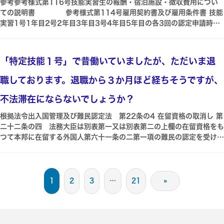
参考参考様式第116号技能実習生の報酬・宿泊施設・徴収費用につい
ての説明書 参考様式第114号雇用契約書及び雇用条件書 技能
実習1号1年目2号2年目3年目3号4年目5年目の各3回の認定申請時に
提出します 技術が向上しているので月給額又は時給額が上がらないと
技能実習計画が認定されない仕組みです なお日本人と報酬の差がある
理由を記載すれば実習生の月給額又は時給額の方が低くても可です で
「特定技能１号」で昔働いていましたが、ただいま退
すので下記で運用されています ①月給額又は時給額は日本人と原則同
等参考様式第116号に記載する ②賞与ボーナスや退職金はなしで可参
職しております。退職から３か月ほど経ちそうですが、
考様式第114号でなしにチェックする ③その他いわゆる通常の手当は
比較的日本人同様に支給されています ②の賞与ボーナスは日本人に支
不法滞在にならないでしょうか？
給するのであれば実習生にも少額でも支給するように という口頭で指
根拠法令出入国管理及び難民認定法 第22条の4 在留資格の取消し 第
摘されるのみで不支給でも問題なしです 退職金はそもそも最長3年の
二十二条の四 法務大臣は別表第一又は別表第二の上欄の在留資格をも
契約更新の有無無しでの契約ですので不支給で可です 同一労働同一賃
つて本邦に在留する外国人第六十一条の二第一項の難民の認定を受けて
金に関しては 技能実習生と日本人正社員とは職務の範囲も責任の度合
いる者を除くについて次の各号に掲げるいずれかの事実が判明したとき
いも異なる という前提で運用されている 賞与ボーナスや退職金は
は法務省令で定める手続により当該外国人が現に有する在留資格を取り
不要というイメージです
消すことができる 二五省略 六 別表第一の上欄の在留資格をもつ
て在留する者が当該在留資格に応じ同表の下欄に掲げる活動を継続して
1
2
3
…
21
»
三月高度専門職の在留資格別表第一の二の表の高度専門職の項の下欄第
二号に係るものに限るをもつて在留する者にあつては六月以上行わない
で在留していること当該活動を行わないで在留していることにつき正当
な理由がある場合を除く ただし正当な理由がある場合には取消の対象