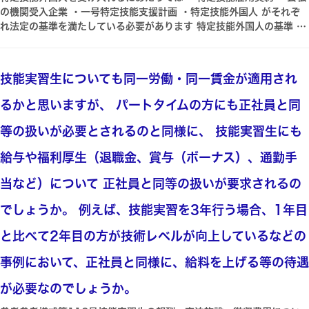
の機関受入企業 ・一号特定技能支援計画 ・特定技能外国人 がそれぞ
外となる学生の詳細については雇用保険法・雇用保険法施行規則・雇用
れ法定の基準を満たしている必要があります 特定技能外国人の基準 申
保険に関する業務取扱要領に記載されております 適用除外 根拠法令雇
請人に係る特定技能雇用契約が法第二条の五第一項及び第二項の規定に
用保険法第6条適用除外第六条 次に掲げる者についてはこの法律は適
適合すること 及び 特定技能雇用契約の相手方となる本邦の公私の機関
用しない一 一週間の所定労働時間が二十時間未満である者第三十七条
が同条第三項及び第四項の規定に適合すること 並びに 申請人に係る一
の五第一項の規定による申出をして高年齢被保険者となる者及びこの法
技能実習生についても同一労働・同一賃金が適用され
号特定技能外国人支援計画が同条第六項及び第七項の規定に適合するこ
律を適用することとした場合において第四十三条第一項に規定する日雇
と のほか 申請人が次のいずれにも該当していること 一 六 省略
労働被保険者に該当することとなる者を除く二 同一の事業主の適用事
るかと思いますが、 パートタイムの方にも正社員と同
根拠法令上陸基準省令 このうち 特定技能雇用契約の基準として帰国担
業に継続して三十一日以上雇用されることが見込まれない者前二月の各
保措置が講じられている必要があります 帰国担保措置 特定技能雇用契
月において十八日以上同一の事業主の適用事業に雇用された者及びこの
等の扱いが必要とされるのと同様に、 技能実習生にも
約の内容の基準 第一条 略 法第二条の五第一項の法務省令で定める基
法律を適用することとした場合において第四十二条に規定する日雇労働
給与や福利厚生（退職金、賞与（ボーナス）、通勤手
準のうち外国人の適正な在留に資するために必要な事項に係るものは次
者であつて第四十三条第一項各号のいずれかに該当するものに該当する
のとおりとする 一 外国人が特定技能雇用契約の終了後の帰国に要す
こととなる者を除く三 季節的に雇用される者であつて第三十八条第一
当など）について 正社員と同等の扱いが要求されるの
る旅費を負担することができないときは当該特定技能雇用契約の相手方
項各号のいずれかに該当するもの四 学校教育法昭和二十二年法律第二
である特定技能所属機関が当該旅費を負担するとともに当該特定技能雇
十六号第一条第百二十四条又は第百三十四条第一項の学校の学生又は生
でしょうか。 例えば、技能実習を3年行う場合、1年目
用契約の終了後の出国が円滑になされるよう必要な措置を講ずることと
徒であつて前三号に掲げる者に準ずるものとして厚生労働省令で定める
していること 根拠法令特定技能基準省令 ここでは 雇用契約の終了原
者 厚生労働省令で定める者 根拠法令雇用保険法施行規則 第3条の2
と比べて2年目の方が技術レベルが向上しているなどの
因自己都合退職解雇などに問うていないことに注意が必要です 終了原
法第六条第四号に規定する厚生労働省令で定める者第三条の二 法第六
因を問わない理由は この規定は不法残留不法就労を抑止するために設
条第四号に規定する厚生労働省令で定める者は次の各号に掲げる者以外
事例において、正社員と同様に、給料を上げる等の待遇
けられているもので自己都合退職の場合は適用除外といった扱いをする
の者とする 一 卒業を予定している者であつて適用事業に雇用され卒
と帰国できない退職者が生じ実効性のないものになってしまうからです
が必要なのでしょうか。
業した...