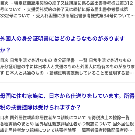
目次 ・特定技能雇用契約の終了又は締結に係る届出書参考様式第312
号について ・支援委託契約の終了又は締結に係る届出書参考様式第
332号について ・受入れ困難に係る届出書参考様式第34号について
・参考様式一覧 ・出入国在留管理庁電子届出システム 事由発生から
14日以内に届け出る必要がありますので忘れないようにご注意下さい
とはいえ失念してしまうこともあるかと思います その場合には届出が
外国人の身分証明書にはどのようなものがあります
遅延した理由の記載陳述書様式任意が求められることもありますが正直
に失念していた旨を記載するようにしましょう 出典特定技能外国人受
か？
入れに関する運用要領 . 102104109111113 ・特定技能雇用契約
の終了又は締結に係る届出書参考様式第312号について 特定技能所属
目次 日常生活で身近なもの 身分証明書 一覧 日常生活で身近なもの
機関は特定技能雇用契約が終了した場合には当該終了日から１４日以内
身分証明書の中には日本人と共通のものと外国人に特有のものがありま
に当該機関の住所雇用する特定技能外国人の指定書に記載の住所を管轄
す 日本人と共通のもの ・勤務証明書就業していることを証明する勤務
する地方出入国在留管理局に当該契約が終了した旨並びに当該終了年月
先によって発行される書類です ・在学証明書就学していることを証明
日及び終了の事由を記載した書面を提出するか出入国在留管理庁電子届
する就学先によって発行される書類です ・収入証明書源泉徴収票納税
出システムを利用して届出を行わなければなりません 確認対象の書
証明書確定申告の写し銀行の送金証明書奨学金支給証明書などです ・
母国に住む家族に、日本から仕送りをしています。所得
類・特定技能雇用契約の終了又は締結に係る届出書参考様式第 312号
雇用保険被保険者証雇用保険に加入した際に発行される証明書であり雇
留意事項 特定技能雇用契約が終了した特定技能外国人について当該外
用保険加入者であることの証明書類になります ・年金手帳国民年金制
税の扶養控除は受けられますか？
国人に対する支援の全部の実施を委託していた場合であって本届出時に
度に加入していることの証明として発行されるものです ・パスポート
当該外国人に係る特定技能所属機関と登録支援機関との間の委託契約も
自国の政府が発行する渡航許可書です 外国人に特有のもの ・在留カー
目次 国外居住親族非居住者かつ親族について 所得税法上の控除一覧
終了していた場合は委託契約が終了した事実についても届出書参考様式
ド中長期在留者1に発行される生年月日・住居地・在留資格などの重要
各種書類のまとめ 国外居住親族非居住者かつ親族について 国外居住親
第３１２号Ａ 契約の終了欄 ｃ及びｄに記載してください 特定技能外
な個人情報が記載された顔写真付きのカードです ・就労資格証明書2
族非居住者かつ親族について扶養控除等 障害者偶者控除配偶者控除