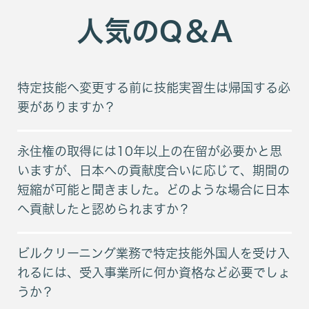
とはなりません 具体的には下記の活動を行っているような場合です
人気のQ＆A
・稼働先を退職後再就職先を探すために会社訪問をするなど具体的な
就職活動を行っていると認められる場合 ・在籍していた教育機関が
閉校した後他の教育機関に入学するために必要な手続を進めている場合
・病気治療のため長期間の入院が必要でやむを得ず教育機関を休学し
ている者が退院後は復学する意思を有している場合 ・専修学校を卒
特定技能へ変更する前に技能実習生は帰国する必
業した留学生が本邦の大学への入学が決定している場合 そのため次の
要がありますか？
就職を考えているのであれば早めに就職活動を始めるのが宜しいかと思
います 入管法上の正当な理由のまとめはこちらをご参照ください 取消
の対象となった場合の手続きについては下記リンクをご参照ください
永住権の取得には10年以上の在留が必要かと思
参考資料 style href
いますが、日本への貢献度合いに応じて、期間の
短縮が可能と聞きました。どのような場合に日本
へ貢献したと認められますか？
ビルクリーニング業務で特定技能外国人を受け入
れるには、受入事業所に何か資格など必要でしょ
うか？