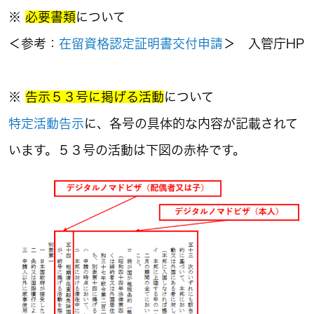
※
必要書類
について
＜参考：
在留資格認定証明書交付申請
＞ 入管庁HP
※
告示５３号に掲げる活動
について
特定活動告示
に、各号の具体的な内容が記載されて
います。５３号の活動は下図の赤枠です。