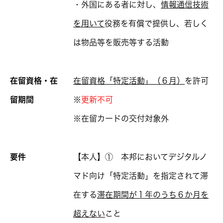
・外国にある者に対し、
情報通信技術
を用いて
役務を有償で提供し、若しく
は物品等を販売等する活動
在留資格・在
在留資格「特定活動」（６月）
を許可
留期間
※
更新不可
※在留カードの交付対象外
要件
【本人】① 本邦においてデジタルノ
マド向け「特定活動」を指定されて滞
在する
滞在期間が１年のうち６か月を
超えない
こと