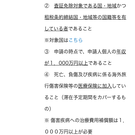
②
査証免除対象である国・地域
かつ
租税条約締結国・地域等の国籍等を有
している者
であること
※対象国は
こちら
③ 申請の時点で、申請人個人の
年収
が１，000万円以上
であること
④ 死亡、負傷及び疾病に係る海外旅
行傷害保険等の
医療保険に加入
してい
ること（滞在予定期間をカバーするも
の）
※ 傷害疾病への治療費用補償額は１，
０００万円以上が必要