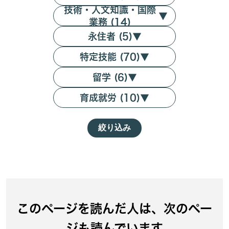
技術・人文知識・国際
▼
業務 (14)
永住者 (5)
▼
特定技能 (70)
▼
留学 (6)
▼
育成就労 (10)
▼
絞り込み
このページを読んだ人は、次のペー
ジも読んでいます