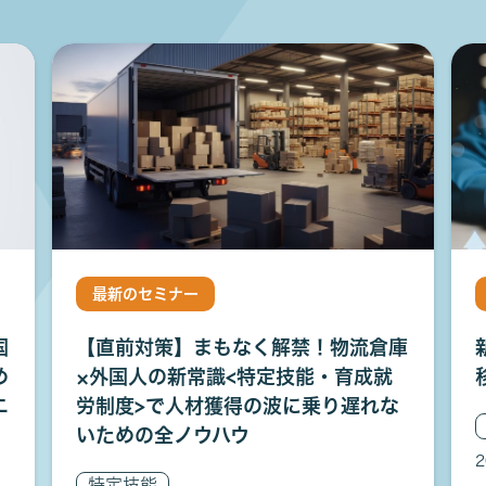
最新のセミナー
国
【直前対策】まもなく解禁！物流倉庫
め
×外国人の新常識<特定技能・育成就
ニ
労制度>で人材獲得の波に乗り遅れな
いための全ノウハウ
2
特定技能