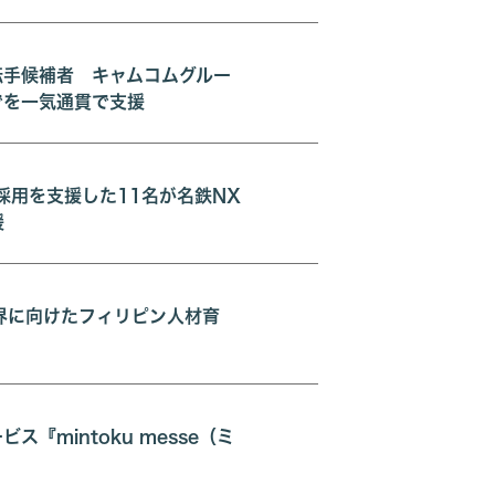
転手候補者 キャムコムグルー
でを一気通貫で支援
採用を支援した11名が名鉄NX
援
界に向けたフィリピン人材育
mintoku messe（ミ