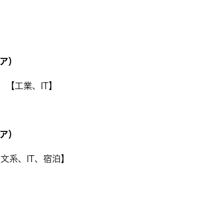
シア）
2）【工業、IT】
シア）
、文系、IT、宿泊】