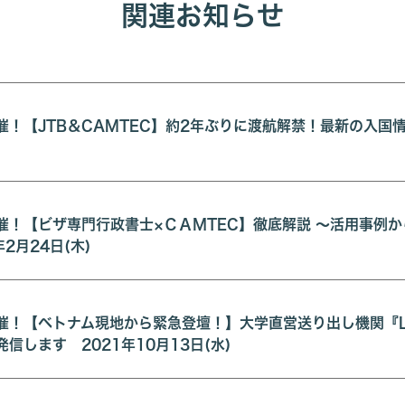
関連お知らせ
催！【JTB＆CAMTEC】約2年ぶりに渡航解禁！最新の入国情
催！【ビザ専門行政書士×ＣＡＭTEC】徹底解説 ～活用事例
年2月24日(木)
催！【ベトナム現地から緊急登壇！】大学直営送り出し機関『L
信します 2021年10月13日(水)