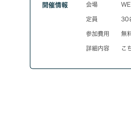
会場
W
開催情報
定員
30
参加費用
無
詳細内容
こ