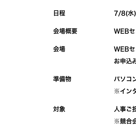
日程
7/8(
会場概要
WEB
会場
WEBセ
お申込
準備物
パソコ
※イン
対象
人事ご
※競合