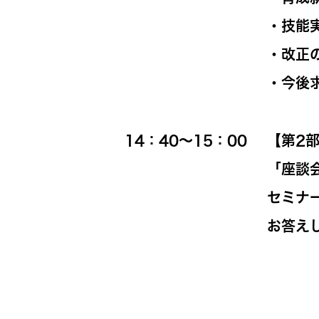
・技能
・改正
・今後
14：40～15：00
【第2部
「座談
セミナ
お答え