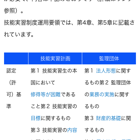
参照）。
技能実習制度運用要領では、第4章、第5章に記載さ
れています。
技能実習計画
監理団体
認定
第１ 技能実習生の本
第１
法人形態
に関す
（許
国において
るもの
第２ 監理団体
可）基
修得等が困難
である
の
業務の実施
に関す
準
こと
第２ 技能実習の
るもの
目標
に関するもの
第３
財産的基礎
に関
第３ 技能実習の
内容
するもの