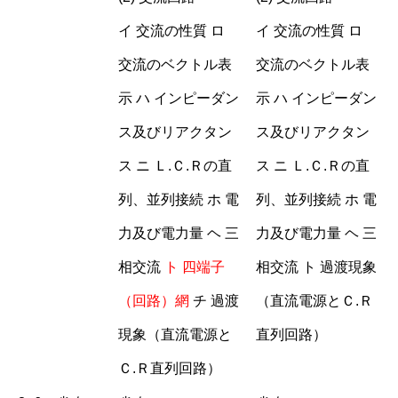
イ 交流の性質 ロ
イ 交流の性質 ロ
交流のベクトル表
交流のベクトル表
示 ハ インピーダン
示 ハ インピーダン
ス及びリアクタン
ス及びリアクタン
ス ニ Ｌ.Ｃ.Ｒの直
ス ニ Ｌ.Ｃ.Ｒの直
列、並列接続 ホ 電
列、並列接続 ホ 電
力及び電力量 ヘ 三
力及び電力量 ヘ 三
相交流
ト
四端子
相交流 ト 過渡現象
（回路）網
チ 過渡
（直流電源とＣ.Ｒ
現象（直流電源と
直列回路）
Ｃ.Ｒ直列回路）