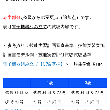
赤字部分
が3級からの変更点（追加点）です。
表は
電子機器組み立て
の試験内容です。
＜参考資料：技能実習計画審査基準・技能実習実施
計画書モデル例・技能実習評価試験試験基準
電子機器組み立て
【
試験基準
】
＞ 厚生労働省HP
1級
3級
試 験 科 目 及
試 験 科 目 及 び そ
試 験 科 目 及 び そ
び そ の 範 囲
の 範 囲 の 細 目
の 範 囲 の 細 目