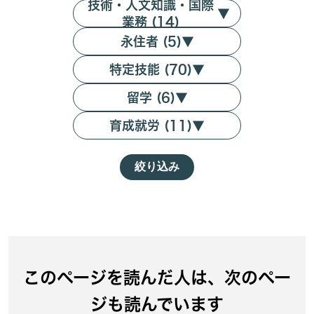
技術・人文知識・国際
▼
業務 (14)
永住者 (5)
▼
特定技能 (70)
▼
留学 (6)
▼
育成就労 (11)
▼
絞り込み
このページを読んだ人は、次のペー
ジも読んでいます