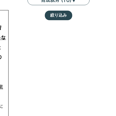
育成就労 (10)
▼
絞り込み
習
うな
と
り
業
に