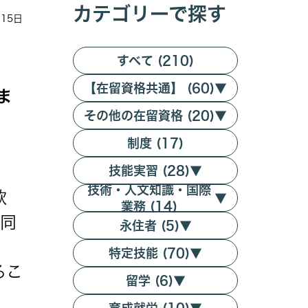
カテゴリーで探す
月15日
すべて (210)
【在留資格共通】 (60)
▼
ま
その他の在留資格 (20)
▼
制度 (17)
技能実習 (28)
▼
技術・人文知識・国際
軟
▼
業務 (14)
も同
永住者 (5)
▼
特定技能 (70)
▼
るこ
留学 (6)
▼