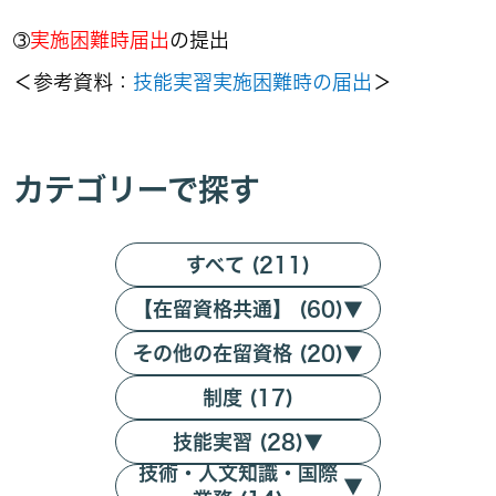
➂
実施困難時届出
の提出
＜参考資料：
技能実習実施困難時の届出
＞
カテゴリーで探す
すべて (211)
【在留資格共通】 (60)
▼
その他の在留資格 (20)
▼
制度 (17)
技能実習 (28)
▼
技術・人文知識・国際
▼