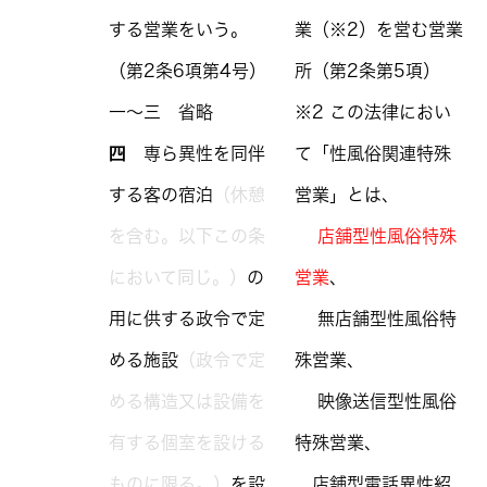
する営業をいう。
業（※2）を営む営業
（第2条6項第4号）
所（第2条第5項）
一～三 省略
※2 この法律におい
四
専ら異性を同伴
て「性風俗関連特殊
する客の宿泊
（休憩
営業」とは、
を含む。以下この条
店舗型性風俗特殊
において同じ。）
の
営業
、
用に供する政令で定
無店舗型性風俗特
める施設
（政令で定
殊営業、
める構造又は設備を
映像送信型性風俗
有する個室を設ける
特殊営業、
ものに限る。）
を設
店舗型電話異性紹