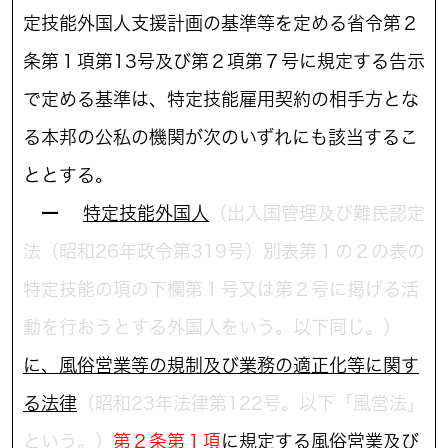
定技能外国人支援計画の基準等を定める省令第２
条第１項第13号及び第２項第７号に規定する告示
で定める基準は、特定技能雇用契約の相手方とな
る本邦の公私の機関が次のいずれにも該当するこ
ととする。
一
特定技能外国人
（出入国管理及び難民認定
法（昭和26年政令第319号）別表第１の２の表の
特定技能の項の下欄第１号又は第２号に掲げる活
動を行おうとする外国人をいう。以下同じ。）
に、風俗営業等の規制及び業務の適正化等に関す
る法律
（昭和23年法律第122号。以下「風営法」
という。）
第２条第１項
に規定する風俗営業及び