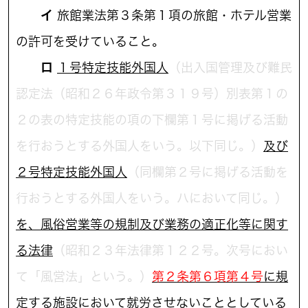
イ
旅館業法第３条第１項の旅館・ホテル営業
の許可を受けていること。
ロ
１号特定技能外国人
（出入国管理及び難民
認定法（昭和２６年政令第３１９号）別表第１の
２の表の特定技能の項の下欄第１号に掲げる活動
を行おうとする外国人をいう。以下同じ。）
及び
２号特定技能外国人
（同欄第２号に掲げる活動を
行おうとする外国人をいう。ハにおいて同じ。）
を、風俗営業等の規制及び業務の適正化等に関す
る法律
（昭和２３年法律第１２２号。次号におい
て「風営法」という。）
第２条第６項第４号
に規
定する施設において就労させないこと
としている