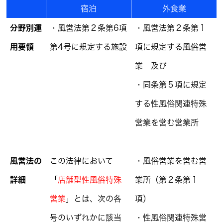
宿泊
外食業
分野別運
・風営法第２条第6項
・風営法第２条第１
用要領
第4号に規定する施設
項に規定する風俗営
業 及び
・同条第５項に規定
する性風俗関連特殊
営業を営む営業所
風営法の
この法律において
・風俗営業を営む営
詳細
「
店舗型性風俗特殊
業所（第２条第１
営業
」とは、次の各
項）
号のいずれかに該当
・性風俗関連特殊営