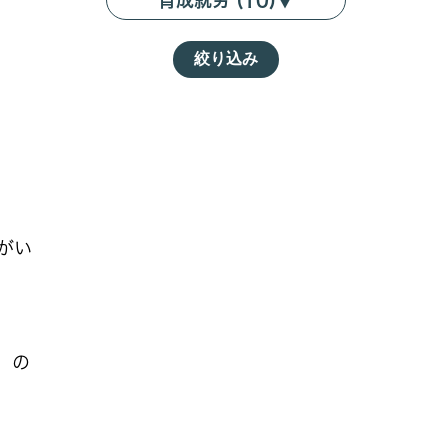
育成就労 (10)
▼
絞り込み
がい
」の