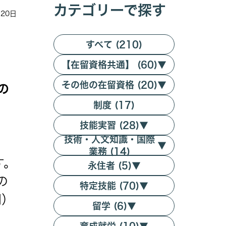
カテゴリーで探す
月20日
すべて (210)
【在留資格共通】 (60)
▼
その他の在留資格 (20)
▼
の
制度 (17)
技能実習 (28)
▼
技術・人文知識・国際
▼
業務 (14)
す。
永住者 (5)
▼
の
特定技能 (70)
▼
関）
留学 (6)
▼