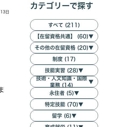
カテゴリーで探す
月13日
すべて (211)
【在留資格共通】 (60)
▼
その他の在留資格 (20)
▼
制度 (17)
技能実習 (28)
▼
技術・人文知識・国際
▼
業務 (14)
ま
永住者 (5)
▼
特定技能 (70)
▼
留学 (6)
▼