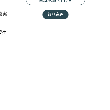
育成就労 (11)
▼
能実
絞り込み
習生
。