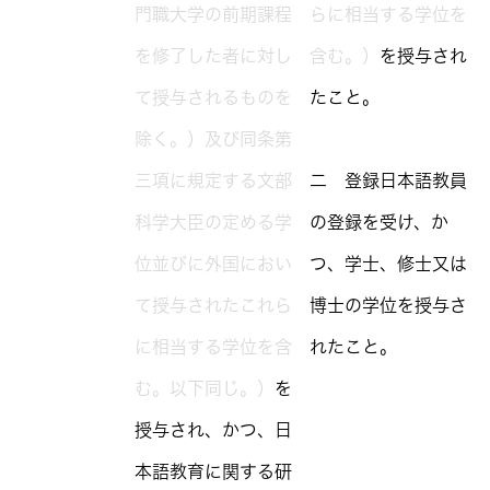
門職大学の前期課程
らに相当する学位を
を修了した者に対し
含む。）
を授与され
て授与されるものを
たこと。
除く。）及び同条第
三項に規定する文部
二 登録日本語教員
科学大臣の定める学
の登録を受け、か
位並びに外国におい
つ、学士、修士又は
て授与されたこれら
博士の学位を授与さ
に相当する学位を含
れたこと。
む。以下同じ。）
を
授与され、かつ、日
本語教育に関する研