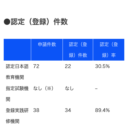
●認定（登録）件数
申請件数
認定（登
認定（登
録）件数
録）率
認定日本語
72
22
30.5%
教育機関
指定試験機
なし（※）
なし
–
関
登録実践研
38
34
89.4%
修機関