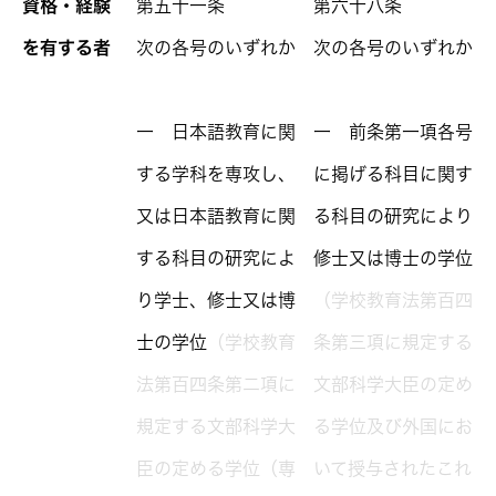
資格・経験
第五十一条
第六十八条
を有する者
次の各号のいずれか
次の各号のいずれか
一 日本語教育に関
一 前条第一項各号
する学科を専攻し、
に掲げる科目に関す
又は日本語教育に関
る科目の研究により
する科目の研究によ
修士又は博士の学位
り学士、修士又は博
（学校教育法第百四
士の学位
（学校教育
条第三項に規定する
法第百四条第二項に
文部科学大臣の定め
規定する文部科学大
る学位及び外国にお
臣の定める学位（専
いて授与されたこれ