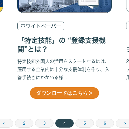
ホワイトペーパー
習
「特定技能」の “登録支援機
関”とは？
日
特定技能外国人の活用をスタートするには、
雇用する企業内に十分な支援体制を作り、入
管手続きにかかわる様...
ダウンロードはこちら
＞
<
2
3
5
6
>
4