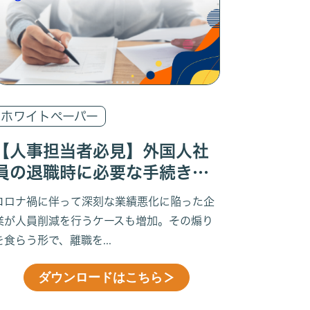
ホワイトペーパー
【人事担当者必見】外国人社
員の退職時に必要な手続きと
は
コロナ禍に伴って深刻な業績悪化に陥った企
業が人員削減を行うケースも増加。その煽り
を食らう形で、離職を...
ダウンロードはこちら
＞