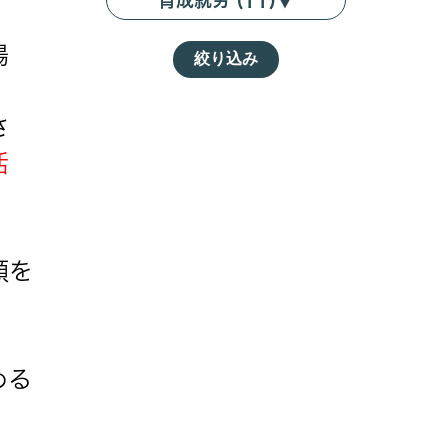
育成就労 (11)
▼
場
絞り込み
さ
活
類を
める