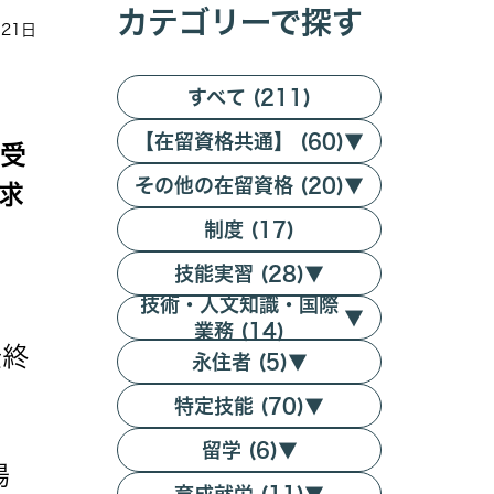
カテゴリーで探す
月21日
すべて (211)
【在留資格共通】 (60)
▼
受
その他の在留資格 (20)
▼
求
制度 (17)
技能実習 (28)
▼
技術・人文知識・国際
▼
業務 (14)
最終
永住者 (5)
▼
特定技能 (70)
▼
留学 (6)
▼
場