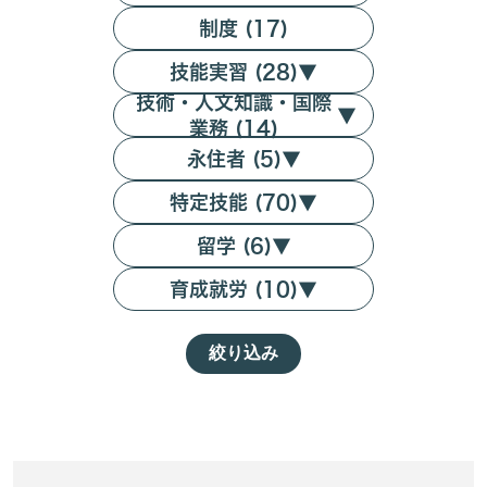
制度 (17)
技能実習 (28)
▼
技術・人文知識・国際
▼
業務 (14)
永住者 (5)
▼
特定技能 (70)
▼
留学 (6)
▼
育成就労 (10)
▼
絞り込み