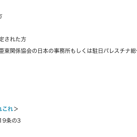
方
定された方
亜東関係協会の日本の事務所もしくは駐日パレスチナ総
れこれ
＞
19条の3