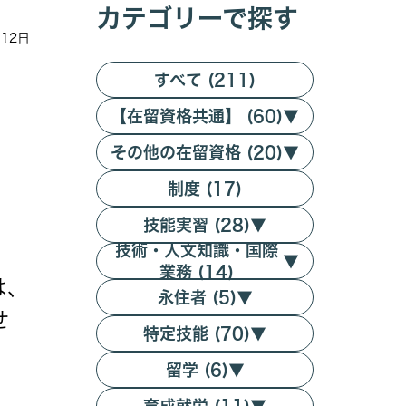
カテゴリーで探す
月12日
すべて (211)
【在留資格共通】 (60)
▼
その他の在留資格 (20)
▼
制度 (17)
技能実習 (28)
▼
技術・人文知識・国際
▼
業務 (14)
は、
永住者 (5)
▼
せ
特定技能 (70)
▼
留学 (6)
▼