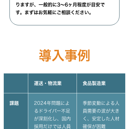
りますが、一般的に3〜6ヶ月程度が目安で
す。まずはお気軽にご相談ください。
導入事例
運送・物流業
食品製造業
課題
2024年問題によ
季節変動による人
るドライバー不足
員需要の波が大き
が深刻化し、国内
く、安定した人材
採用だけでは人員
確保が困難