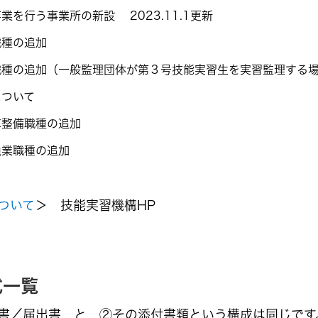
業を行う事業所の新設 2023.11.1更新
職種の追加
職種の追加（一般監理団体が第３号技能実習生を実習監理する
について
車整備職種の追加
漁業職種の追加
ついて
＞ 技能実習機構HP
式一覧
書／届出書 と ②その添付書類という構成は同じです