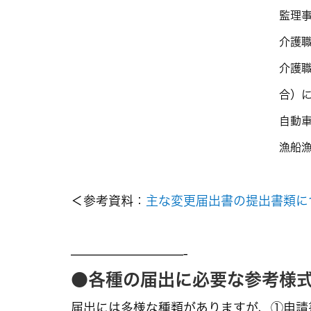
監理事
介護
介護
合）
自動
漁船
＜参考資料：
主な変更届出書の提出書類に
—————————-
●各種の届出に必要な参考様
届出には多様な種類がありますが、①申請