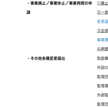
・事業廃止／事業休止／事業再開の申
①廃
請
②一
変更
③全
事業廃
④再
・その他各種変更届出
取扱
外国
監理
監理
外部
監理団