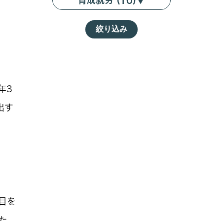
育成就労 (10)
▼
絞り込み
年3
出す
目を
た