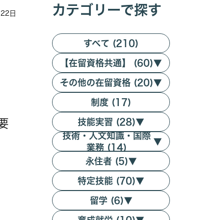
カテゴリーで探す
月22日
すべて (210)
【在留資格共通】 (60)
▼
その他の在留資格 (20)
▼
制度 (17)
要
技能実習 (28)
▼
技術・人文知識・国際
）
▼
業務 (14)
永住者 (5)
▼
特定技能 (70)
▼
留学 (6)
▼