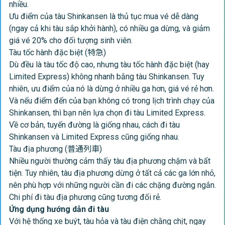
nhiều.
Ưu điểm của tàu Shinkansen là thủ tục mua vé dễ dàng
(ngay cả khi tàu sắp khởi hành), có nhiều ga dừng, và giảm
giá vé 20% cho đối tượng sinh viên.
Tàu tốc hành đặc biệt (特急)
Dù đều là tàu tốc độ cao, nhưng tàu tốc hành đặc biệt (hay
Limited Express) không nhanh bằng tàu Shinkansen. Tuy
nhiên, ưu điểm của nó là dừng ở nhiều ga hơn, giá vé rẻ hơn.
Và nếu điểm đến của bạn không có trong lịch trình chạy của
Shinkansen, thì bạn nên lựa chọn đi tàu Limited Express.
Về cơ bản, tuyến đường là giống nhau, cách đi tàu
Shinkansen và Limited Express cũng giống nhau.
Tàu địa phương (普通列車)
Nhiều người thường cảm thấy tàu địa phương chậm và bất
tiện. Tuy nhiên, tàu địa phương dừng ở tất cả các ga lớn nhỏ,
nên phù hợp với những người cần đi các chặng đường ngắn.
Chi phí đi tàu địa phương cũng tương đối rẻ.
Ứng dụng hướng dẫn đi tàu
Với hệ thống xe buýt, tàu hỏa và tàu điện chằng chịt, ngay