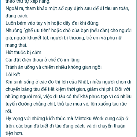
theo thứ tự xếp hàng.
Ngoài ra, tham khảo một số quy định sau để đi tàu an toàn,
đúng cách:
Luôn bám vào tay vịn hoặc dây đai khi đứng.
Nhường “ghế ưu tiên” hoặc chỗ của bạn (nếu cần) cho người
già, người khuyết tật, người bị thương, trẻ em và phụ nữ
mang thai.
Hút thuốc bị cấm.
Cài đặt điện thoại ở chế độ im lặng.
Tránh ăn uống và chiếm nhiều không gian ngồi.
Lời kết
Khi sinh sống ở các đô thị lớn của Nhật, nhiều người chọn di
chuyển bằng tàu để tiết kiệm thời gian, giảm chi phí. Đối với
những người mới, việc đi tàu có thể khá phức tạp vì có nhiều
tuyến đường chằng chịt, thủ tục mua vé, lên xuống tàu rắc
rối.
Hy vọng với những kiến thức mà
Mintoku Work
cung cấp ở
trên, các bạn đã biết đi tàu đúng cách, và di chuyển thuận
tiện hơn.