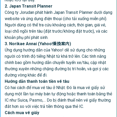
2. Japan Transit Planner
Công ty Jorudan phát hành Japan Transit Planner dưới dạng
website
và ứng dụng điện thoại (cho tải xuống miễn phí).
Người dùng có thể tra cứu khoảng cách, thời gian, giá vé,
loại chỗ ngồi trên tàu (đặt trước/không đặt trước), và các
khoản phụ phí phát sinh.
3. Norikae Annai (Yahoo!乗換案内)
Ứng dụng hướng dẫn của Yahoo!
dễ sử dụng cho những
người có trình độ tiếng Nhật từ khá trở lên. Các tính năng
chính bao gồm hướng dẫn chuyển tuyến xe/tàu, cập nhật
thường xuyên những chặng đường bị trì hoãn, và gợi ý các
đường vòng khác để đi.
Hướng dẫn thanh toán tiền vé tàu
Có hai cách để mua vé tàu ở Nhật. Đó là mua vé giấy sử
dụng một lần tại máy bán tự động hoặc thanh toán bằng thẻ
IC như Suica, Pasmo,… Do bị đánh thuế nên vé giấy thường
đắt hơn so với việc trả tiền thông qua thẻ IC.
Cách mua vé giấy