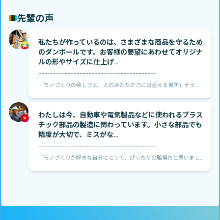
先輩の声
私たちが作っているのは、さまざまな商品を守るため
のダンボールです。お客様の要望にあわせてオリジナ
ルの形やサイズに仕上げ…
----------------------------------------
「モノづくりの楽しさと、人のあたたかさに出会える場所」――そう感
じたのが、岐阜県恵那市での仕事です。
わたしは今、自動車や電気製品などに使われるプラス
チック部品の製造に関わっています。小さな部品でも
精度が大切で、ミスがな…
----------------------------------------
「モノづくりが好きな自分にとって、ぴったりの職場だと思いまし
た」――そう感じたのが、千葉県東金市にある旭化工での仕事です。