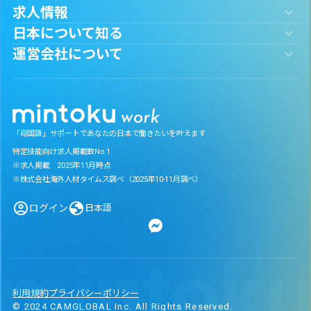
求人情報
日本について知る
運営会社について
「母国語」サポートであなたの日本で働きたいを叶えます
特定技能向け求人掲載数No.1
※求人掲載 2025年11月時点
※株式会社海外人材タイムス調べ（2025年10-11月調べ）
ログイン
日本語
利用規約
プライバシーポリシー
© 2024 CAMGLOBAL Inc. All Rights Reserved.