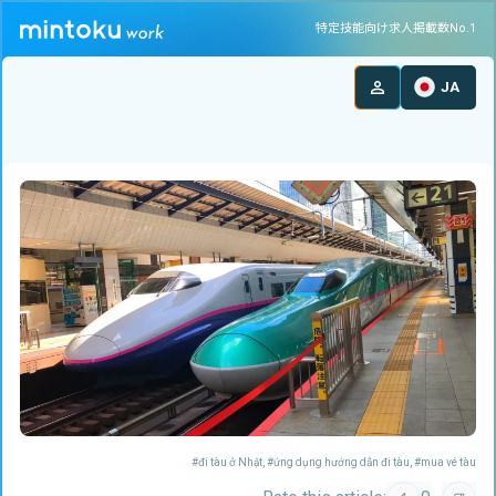
特定技能向け求人掲載数No.1
JA
#
đi tàu ở Nhật
, #
ứng dụng hướng dẫn đi tàu
, #
mua vé tàu