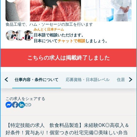
Next
食品工場で、ハム・ソーセージの加工を行います
みんとく日本チーム
日本語で相談いただけます。
日本について
チャットで相談
しましょう。
こちらの求人は掲載終了しました
仕事内容・条件について
応募資格・日本語レベル
住居・生活
この求人をシェアする
【特定技能の求人 飲食料品製造】未経験OK◎高収入＆
好条件！賞与あり！個室つきの社宅完備◎美味しい弁当