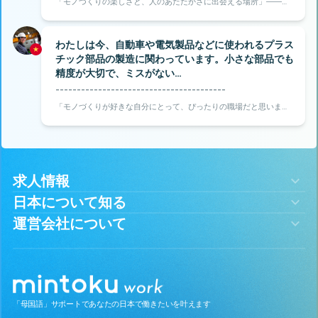
「モノづくりの楽しさと、人のあたたかさに出会える場所」――そ
う感じたのが、岐阜県恵那市での仕事です。
わたしは今、自動車や電気製品などに使われるプラス
チック部品の製造に関わっています。小さな部品でも
精度が大切で、ミスがない…
----------------------------------------
「モノづくりが好きな自分にとって、ぴったりの職場だと思いまし
た」――そう感じたのが、千葉県東金市にある旭化工での仕事で
す。
求人情報
日本について知る
運営会社について
「母国語」サポートであなたの日本で働きたいを叶えます