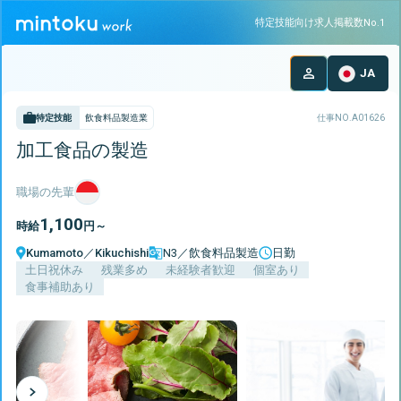
特定技能向け求人掲載数No.1
JA
特定技能
飲食料品製造業
仕事NO.
A01626
加工食品の製造
職場の先輩
1,100
時給
円～
Kumamoto
／
Kikuchishi
N3／飲食料品製造
日勤
土日祝休み
残業多め
未経験者歓迎
個室あり
食事補助あり