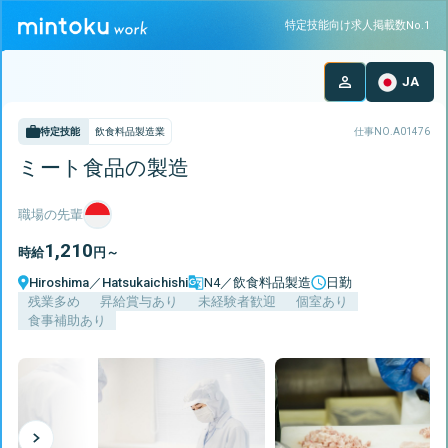
特定技能向け求人掲載数No.1
JA
特定技能
飲食料品製造業
仕事NO.
A01476
ミート食品の製造
職場の先輩
1,210
時給
円～
Hiroshima
／
Hatsukaichishi
N4／飲食料品製造
日勤
残業多め
昇給賞与あり
未経験者歓迎
個室あり
食事補助あり