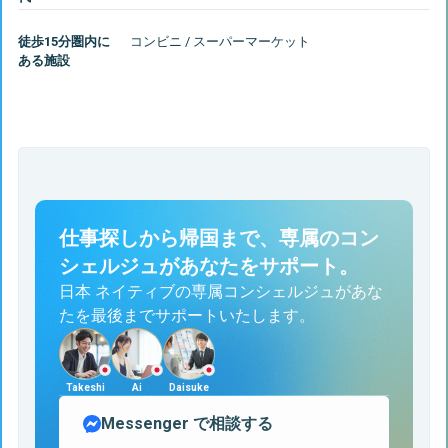
徒歩15分圏内に
コンビニ / スーパーマーケット
ある施設
仕事探しから帰国まで、専属のコン
シェルジュがあなたをサポート。
日本 ネイティブの専属コンシェルジュがあな
たを最後までサポートいたします。
Takeshi
Ai
Daisuke
Messenger
で相談する