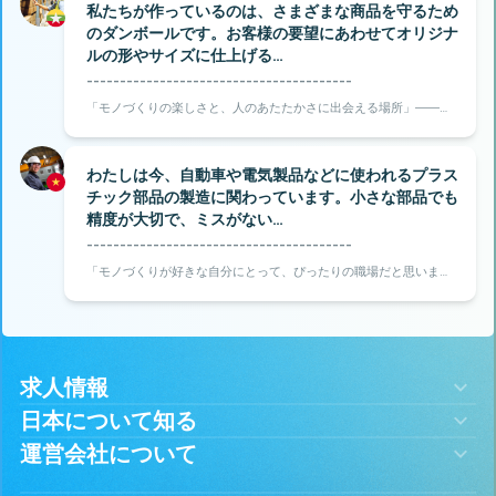
私たちが作っているのは、さまざまな商品を守るため
のダンボールです。お客様の要望にあわせてオリジナ
ルの形やサイズに仕上げる…
----------------------------------------
「モノづくりの楽しさと、人のあたたかさに出会える場所」――そ
う感じたのが、岐阜県恵那市での仕事です。
わたしは今、自動車や電気製品などに使われるプラス
チック部品の製造に関わっています。小さな部品でも
精度が大切で、ミスがない…
----------------------------------------
「モノづくりが好きな自分にとって、ぴったりの職場だと思いまし
た」――そう感じたのが、千葉県東金市にある旭化工での仕事で
す。
求人情報
日本について知る
運営会社について