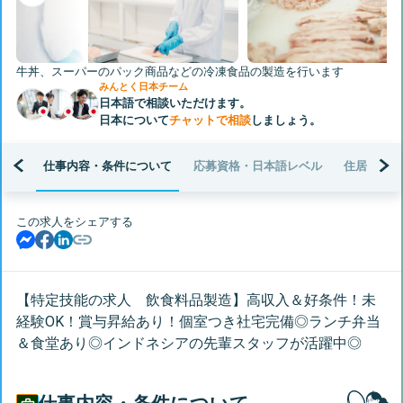
Next
牛丼、スーパーのパック商品などの冷凍食品の製造を行います
みんとく日本チーム
日本語で相談いただけます。
日本について
チャットで相談
しましょう。
仕事内容・条件について
応募資格・日本語レベル
住居・生活
この求人をシェアする
【特定技能の求人 飲食料品製造】高収入＆好条件！未
経験OK！賞与昇給あり！個室つき社宅完備◎ランチ弁当
＆食堂あり◎インドネシアの先輩スタッフが活躍中◎