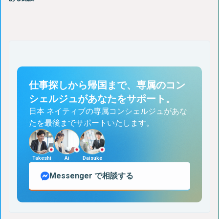
仕事探しから帰国まで、専属のコン
シェルジュがあなたをサポート。
日本 ネイティブの専属コンシェルジュがあな
たを最後までサポートいたします。
Takeshi
Ai
Daisuke
Messenger
で相談する