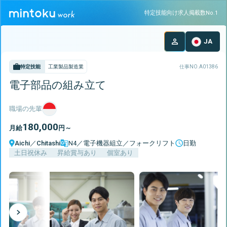
特定技能向け求人掲載数No.1
JA
特定技能
工業製品製造業
仕事NO.
A01386
電子部品の組み立て
職場の先輩
180,000
月給
円～
Aichi
／
Chitashi
N4／電子機器組立／フォークリフト
日勤
土日祝休み
昇給賞与あり
個室あり
Next