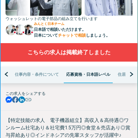
ウォッシュレットの電子部品の組み立てを行います
みんとく日本チーム
日本語で相談いただけます。
日本について
チャットで相談
しましょう。
こちらの求人は掲載終了しました
仕事内容・条件について
応募資格・日本語レベル
住居・生活
この求人をシェアする
【特定技能の求人 電子機器組立】高収入＆高待遇◎ワ
ンルーム社宅あり＆社宅費1.5万円◎食堂＆売店あり◎賞
与昇給あり◎インドネシアの先輩スタッフが活躍中♪