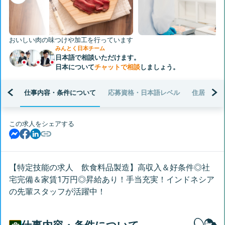
Next
おいしい肉の味つけや加工を行っています
みんとく日本チーム
日本語で相談いただけます。
日本について
チャットで相談
しましょう。
仕事内容・条件について
応募資格・日本語レベル
住居・生活
この求人をシェアする
【特定技能の求人 飲食料品製造】高収入＆好条件◎社
宅完備＆家賃1万円◎昇給あり！手当充実！インドネシア
の先輩スタッフが活躍中！