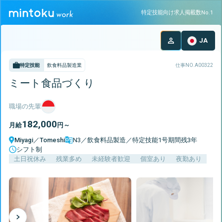
特定技能向け求人掲載数No.1
JA
特定技能
飲食料品製造業
仕事NO.
A00322
ミート食品づくり
職場の先輩
182,000
月給
円～
Miyagi
／
Tomeshi
N3／飲食料品製造／特定技能1号期間残3年
シフト制
土日祝休み
残業多め
未経験者歓迎
個室あり
夜勤あり